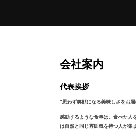
コ
ン
テ
ン
ツ
へ
ス
会社案内
キ
ッ
プ
代表挨拶
“思わず笑顔になる美味しさをお届
感動するような食事は、食べた人
は自然と同じ雰囲気を持つ人が集