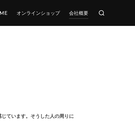
検
ME
オンラインショップ
会社概要
索
対
象:
感じています。そうした人の周りに