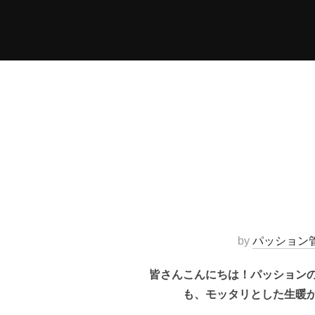
コ
ン
テ
ン
ツ
へ
ス
キ
ッ
プ
by
パッション
皆さんこんにちは！パッションの
も、モッタリとした生暖か