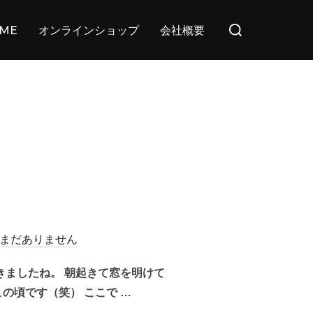
検
ME
オンラインショップ
会社概要
索
対
象:
まだありません
きましたね。 朝起きて窓を明けて
の頃です（笑） ここで …