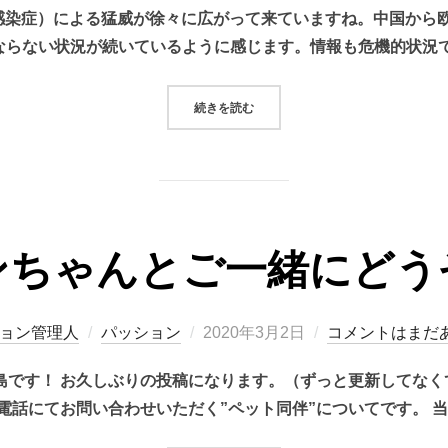
ルス感染症）による猛威が徐々に広がって来ていますね。中国か
日:
ならない状況が続いているように感じます。情報も危機的状況で
“コロナと自粛とパッションと。”
続きを読む
ンちゃんとご一緒にどう
投
ョン管理人
パッション
2020年3月2日
コメントはまだ
稿
島です！ お久しぶりの投稿になります。（ずっと更新してなく
日:
電話にてお問い合わせいただく”ペット同伴”についてです。 当