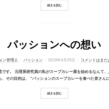
“ワンちゃんとご一緒にどうぞ！”
続きを読む
パッションへの想い
投
ョン管理人
パッション
2019年4月25日
コメントはまだ
稿
晃です。 元理系研究員の私がスープカレー屋を始めるなんて、
日:
ら、その目的は、 “パッションのスープカレーを食べた皆さんに
“パッションへの想い”
続きを読む