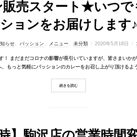
ン販売スタート★いつで
ションをお届けします
投
知らせ
、
パッション
、
メニュー
、
未分類
2020年5月18日
稿
す！ まだまだコロナの影響が長引いていますが、皆さまいかが
日:
へ、もっと気軽にパッションのカレーをお召し上がり頂けるよう
“【オンライン販売スタート★いつ
続きを読む
時】駒沢店の営業時間