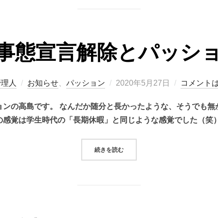
事態宣言解除とパッシ
投
管理人
お知らせ
、
パッション
2020年5月27日
コメント
稿
ョンの高島です。 なんだか随分と長かったような、そうでも無
日:
の感覚は学生時代の「長期休暇」と同じような感覚でした（笑）
“緊急事態宣言解除とパッションと”
続きを読む