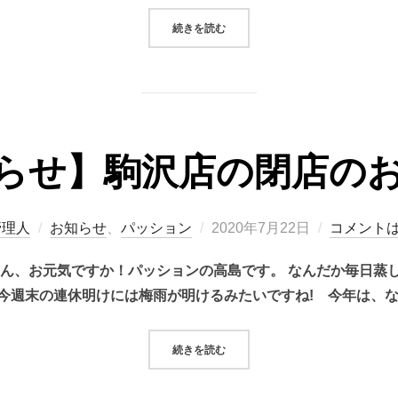
“遂に突入★営業最終週”
続きを読む
らせ】駒沢店の閉店の
投
管理人
お知らせ
、
パッション
2020年7月22日
コメント
稿
さん、お元気ですか！パッションの高島です。 なんだか毎日蒸
日:
今週末の連休明けには梅雨が明けるみたいですね! 今年は、な
“【お知らせ】駒沢店の閉店のお知ら
続きを読む