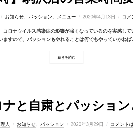
投
お知らせ
、
パッション
、
メニュー
2020年4月13日
コメ
稿
に、コロナウイルス感染症の影響が強くなっているのを実感して
日:
ますので、パッションもやれることは何でもやっていかねばと思
“【臨時】駒沢店の営業時間変更。”
続きを読む
ロナと自粛とパッション
投
管理人
お知らせ
、
パッション
2020年3月29日
コメント
稿