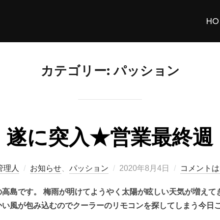
HO
カテゴリー:
パッション
遂に突入★営業最終週
投
管理人
お知らせ
、
パッション
2020年8月4日
コメントは
稿
高島です。 梅雨が明けてようやく太陽が眩しい天気が増えて
日:
い風が包み込むのでクーラーのリモコンを探してしまう今日こ